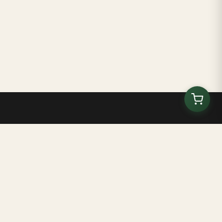
Kilombo Tenondé
Centro eco-educativo y espacio cultural en Bahía,
Brasil
Inicio