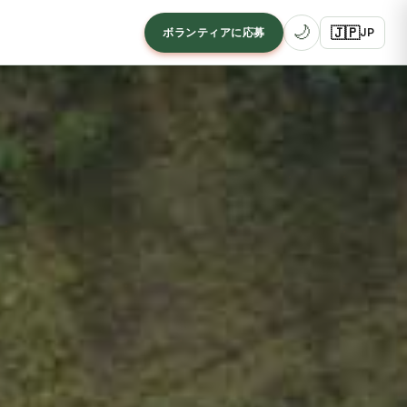
🌙
🇯🇵
ボランティアに応募
JP