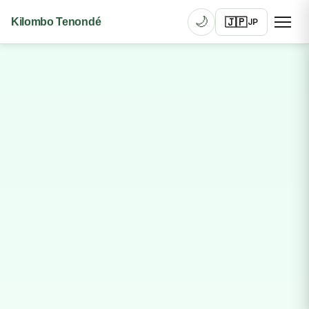
🌙
🇯🇵
Kilombo Tenondé
JP